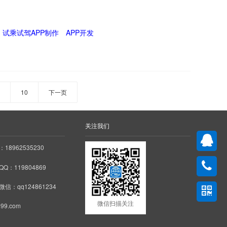
试乘试驾APP制作
APP开发
10
下一页
关注我们
18962535230
Q：119804869
信：qq124861234
微信扫描关注
99.com