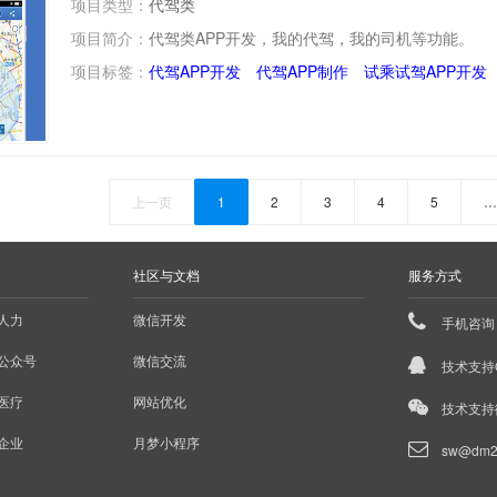
项目类型：
代驾类
项目简介：
代驾类APP开发，我的代驾，我的司机等功能。
项目标签：
代驾APP开发
代驾APP制作
试乘试驾APP开发
上一页
1
2
3
4
5
…
社区与文档
服务方式
人力
微信开发
手机咨询：
公众号
微信交流
技术支持Q
医疗
网站优化
技术支持微
企业
月梦小程序
sw@dm2