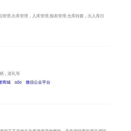
管理,出库管理，入库管理,报表管理,仓库转拨，出入库日
销，送礼等
蟹商城
o2o
微信公众平台
有追求却又不幸地在为瘦身痛苦地匍匐。无奈把味蕾的满足感转